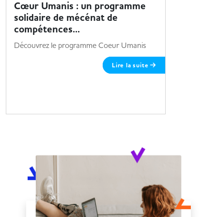
Cœur Umanis : un programme
Sopra S
solidaire de mécénat de
Envie de r
compétences...
les offres 
Découvrez le programme Coeur Umanis
Lire la suite