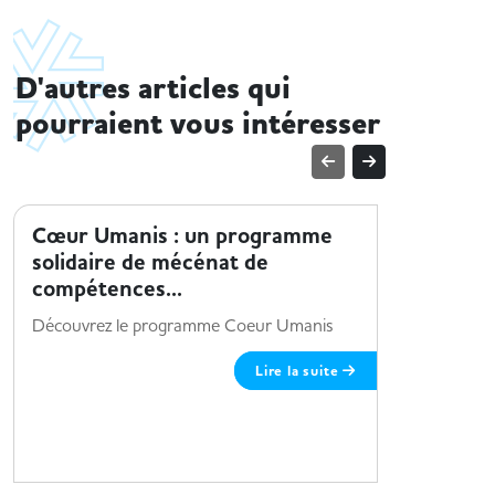
D'autres articles qui
pourraient vous intéresser
ENTREPRISE ET HANDICAP
ENTREPRI
Cœur Umanis : un programme
Sopra S
solidaire de mécénat de
Envie de r
compétences...
les offres 
Découvrez le programme Coeur Umanis
Lire la suite