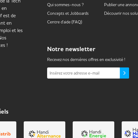
 de la Tech
Qui sommes-nous ?
Publier une annon
s en
Concepts et
Jobboards
Découvrir nos solu
f est de
Centre d'aide (FAQ)
ant en
mploi et les
 Nos
es !
Notre
newsletter
Recevez nos dernières offres en exclusivité !
Insérez votre adresse e-mail
iels