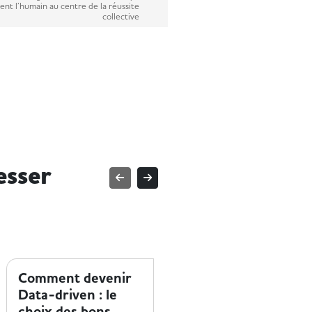
ent l’humain au centre de la réussite
collective
esser
ENTREPRISE ET HANDICAP
ENTREPRISE ET HANDICAP
Comment devenir
Le parcours
Data-driven : le
d'engagement de
choix des bons
Mériam chez