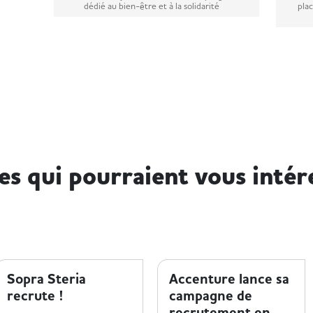
dédié au bien-être et à la solidarité
plac
les qui pourraient vous intér
ENTREPRISE ET HANDICAP
ENTREPRISE ET HANDICAP
Sopra Steria
Accenture lance sa
recrute !
campagne de
recrutement en