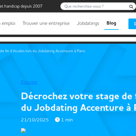
Que recherchez-vous ?
 et handicap depuis 2007
Blog
 emploi
Trouver une entreprise
Jobdatings
de fin d’études lors du Jobdating Accenture à Paris
Ecouter
Décrochez votre stage de f
du Jobdating Accenture à 
21/10/2025
1 min