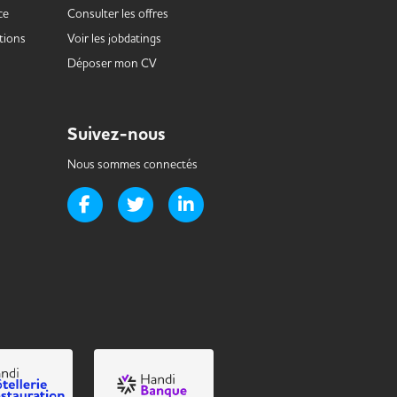
ce
Consulter les offres
tions
Voir les
jobdatings
Déposer mon CV
Suivez-nous
Nous sommes connectés
Page Facebook de Handi-it
Page Twitter de Handi-it
Page LinkedIn de Handi-it