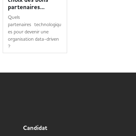
partenaires...
Accenture
Quels
Découvrez le témoignage
partenaires technologiqu
inspirant de Mériam,
es pour devenir une
pionnière de l'accessibilité
organisation data-driven
numérique chez
?
Accenture
Lire la suite
Lire la suite
Candidat