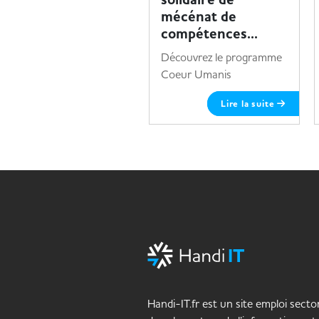
mécénat de
compétences...
Découvrez le programme
Coeur Umanis
Lire la suite
Handi-IT.fr est un site emploi sector