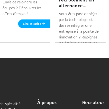
Envie de rejoindre les
alternance...
équipes ? Découvrez les
offres d'emploi !
Vous êtes passionné(e)
par la technologie et
Lire la suite
désirez intégrer une
entreprise à la pointe de
l'innovation ? Rejoignez
les équipes d'Accenture...
Lire la suite
À propos
Recruteur
iel spécialisé