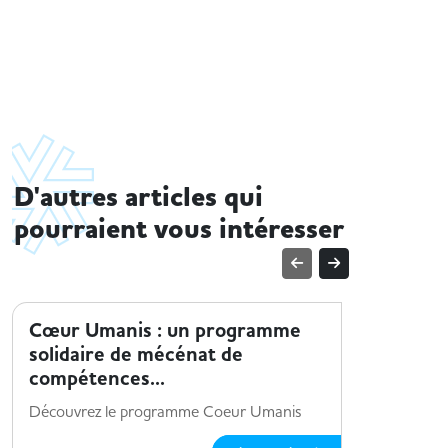
D'autres articles qui
pourraient vous intéresser
ENTREPRISE ET HANDICAP
ENTREPRI
Cœur Umanis : un programme
Sopra S
solidaire de mécénat de
Envie de r
compétences...
les offres 
Découvrez le programme Coeur Umanis