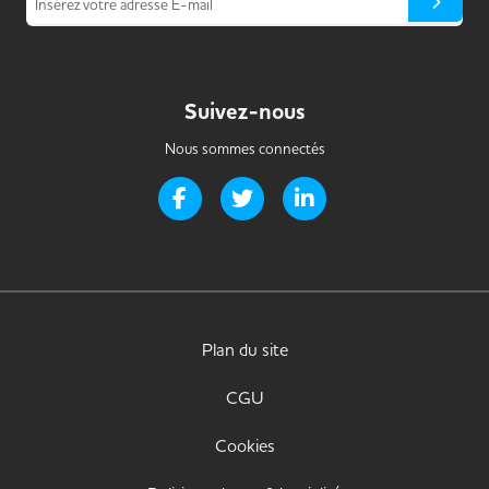
Insérez votre adresse E-mail
Suivez-nous
Nous sommes connectés
Page Facebook de Handi-it
Page Twitter de Handi-it
Page LinkedIn de Handi-i
Plan du site
CGU
Cookies