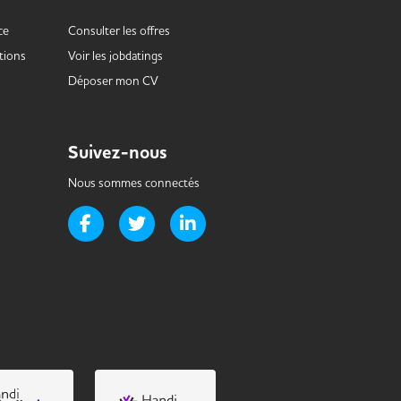
ce
Consulter les offres
tions
Voir les
jobdatings
Déposer mon CV
Suivez-nous
Nous sommes connectés
Page Facebook de Handi-it
Page Twitter de Handi-it
Page LinkedIn de Handi-it