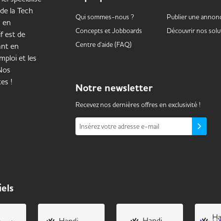
 de la Tech
Qui sommes-nous ?
Publier une annon
s en
Concepts et
Jobboards
Découvrir nos solu
f est de
Centre d'aide (FAQ)
ant en
mploi et les
 Nos
es !
Notre
newsletter
Recevez nos dernières offres en exclusivité !
Insérez votre adresse e-mail
iels