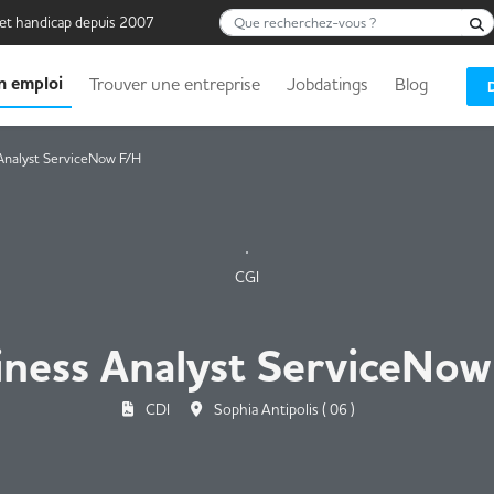
Que recherchez-vous ?
 et handicap depuis 2007
n emploi
Trouver une entreprise
Jobdatings
Blog
Analyst ServiceNow F/H
CGI
iness Analyst ServiceNow
CDI
Sophia Antipolis ( 06 )