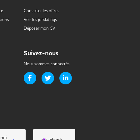
ce
Consulter les offres
tions
Voir les
jobdatings
Déposer mon CV
Suivez-nous
Nous sommes connectés
Page Facebook de Handi-it
Page Twitter de Handi-it
Page LinkedIn de Handi-it