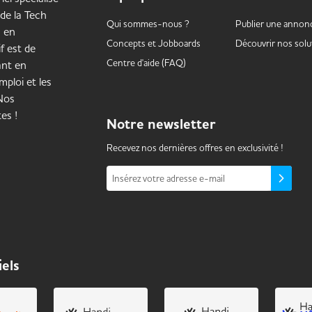
 de la Tech
Qui sommes-nous ?
Publier une annon
s en
Concepts et
Jobboards
Découvrir nos solu
f est de
Centre d'aide (FAQ)
ant en
mploi et les
 Nos
es !
Notre
newsletter
Recevez nos dernières offres en exclusivité !
Insérez votre adresse e-mail
iels