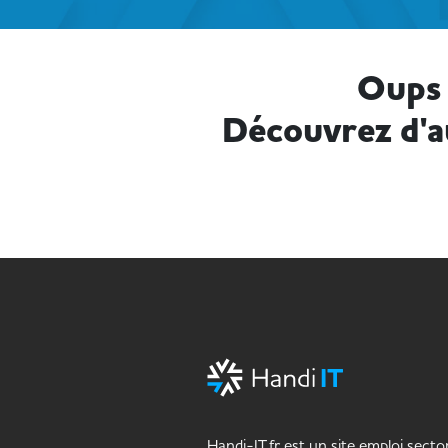
Oups 
Découvrez d'a
Handi-IT.fr est un site emploi sector