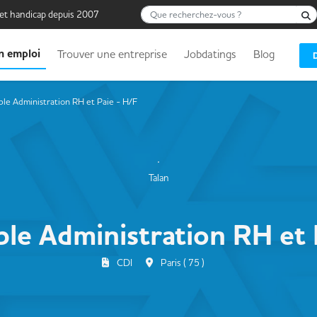
Que recherchez-vous ?
 et handicap depuis 2007
n emploi
Trouver une entreprise
Jobdatings
Blog
le Administration RH et Paie - H/F
Talan
le Administration RH et 
CDI
Paris ( 75 )